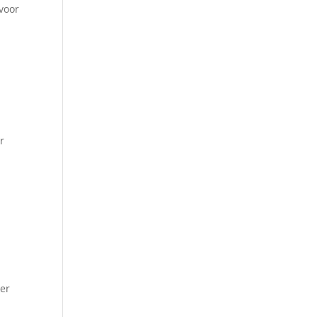
 voor
r
ker