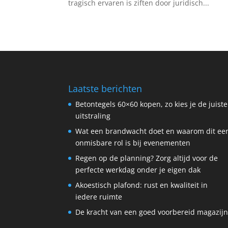
tragisch ervaren is ziften door juridisch...
Laatste berichten
Betontegels 60×60 kopen, zo kies je de juiste
uitstraling
Wat een brandwacht doet en waarom dit ee
onmisbare rol is bij evenementen
Regen op de planning? Zorg altijd voor de
perfecte werkdag onder je eigen dak
Akoestisch plafond: rust en kwaliteit in
iedere ruimte
De kracht van een goed voorbereid magazij