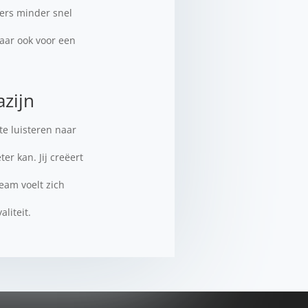
kers minder snel
maar ook voor een
zijn
te luisteren naar
r kan. Jij creëert
eam voelt zich
liteit.