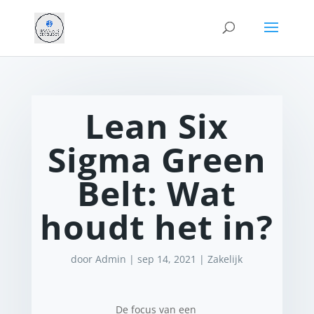
Lean Six
Sigma Green
Belt: Wat
houdt het in?
door
Admin
|
sep 14, 2021
|
Zakelijk
De focus van een