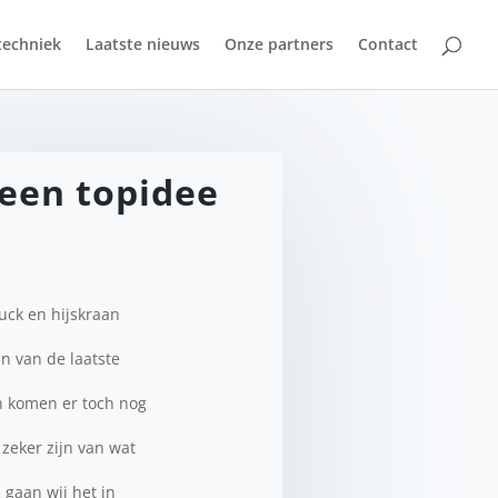
techniek
Laatste nieuws
Onze partners
Contact
 een topidee
uck en hijskraan
jn van de laatste
n komen er toch nog
 zeker zijn van wat
 gaan wij het in