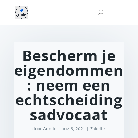
Bescherm je
eigendommen
: neem een
echtscheiding
sadvocaat
door
Admin
|
aug 6, 2021
|
Zakelijk