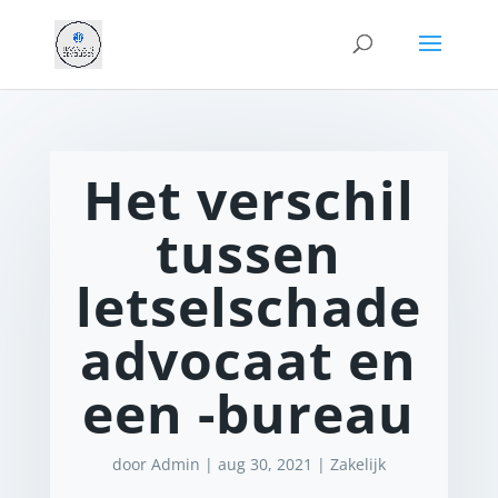
Het verschil
tussen
letselschade
advocaat en
een -bureau
door
Admin
|
aug 30, 2021
|
Zakelijk